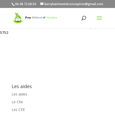
06.48.72.68.03
berrybatimentetconception@gmail.com
Warning
: "continue" targeting switch is equivalent to "break". Did
you mean to use "continue 2"? in
/home/clients/29aaa7a83a9f881b8ad0feccc583731b/web/wp-
content/themes/Divi/includes/builder/functions.php
on line
5752
Les aides
Les aides
Le Cite
Les CEE